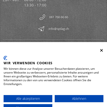
13:30 - 17:00
061 766 66 66
info@spilag.ch
SPILAG AG
Togg
LEGAL
Togg
WIR VERWENDEN COOKIES
DOWNLOADS
Wir können diese zur Analyse unserer Besucherdaten platzieren, um
Togg
unsere Webseite zu verbessern, personalisierte Inhalte anzuzeigen und
Ihnen ein großartiges Webseiten-Erlebnis zu bieten. Für weitere
Informationen zu den von uns verwendeten Cookies öffnen Sie die
Einstellungen.
Impressum
Protezione dei dati
Alle akzeptieren
Ablehnen
© 2026 Spilag AG