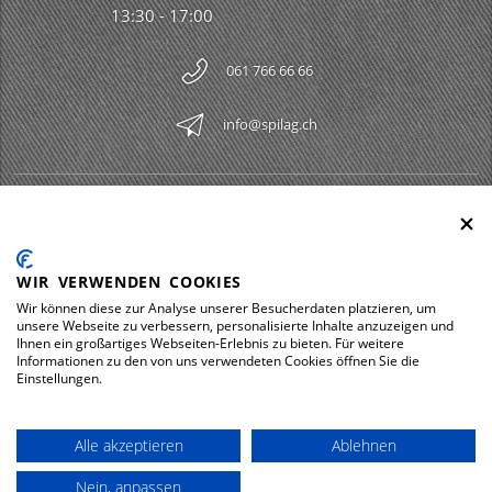
13:30 - 17:00
061 766 66 66
info@spilag.ch
SPILAG AG
Togg
LEGAL
Togg
WIR VERWENDEN COOKIES
DOWNLOADS
Wir können diese zur Analyse unserer Besucherdaten platzieren, um
Togg
unsere Webseite zu verbessern, personalisierte Inhalte anzuzeigen und
Ihnen ein großartiges Webseiten-Erlebnis zu bieten. Für weitere
Informationen zu den von uns verwendeten Cookies öffnen Sie die
Einstellungen.
Impressum
Protezione dei dati
Alle akzeptieren
Ablehnen
© 2026 Spilag AG
Nein, anpassen
powered by polynorm