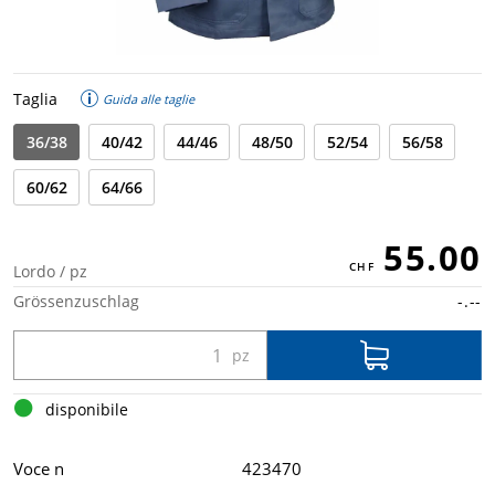
Taglia
Guida alle taglie
36/38
40/42
44/46
48/50
52/54
56/58
60/62
64/66
55.00
Lordo / pz
Grössenzuschlag
-.--
disponibile
Voce n
423470