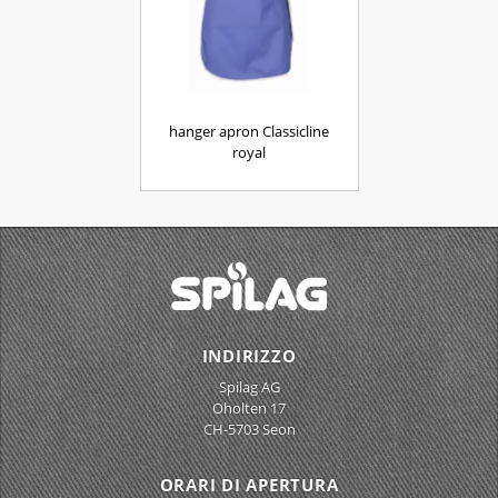
hanger apron Classicline
royal
INDIRIZZO
Spilag AG
Oholten 17
CH-5703 Seon
ORARI DI APERTURA