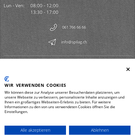
Lun - Ven:
08:00 - 12:00
13:30 - 17:00
061 766 66 66
info@spilag.ch
SPILAG AG
Togg
LEGAL
Togg
WIR VERWENDEN COOKIES
DOWNLOADS
Wir können diese zur Analyse unserer Besucherdaten platzieren, um
Togg
unsere Webseite zu verbessern, personalisierte Inhalte anzuzeigen und
Ihnen ein großartiges Webseiten-Erlebnis zu bieten. Für weitere
Informationen zu den von uns verwendeten Cookies öffnen Sie die
Einstellungen.
Impressum
Protezione dei dati
Alle akzeptieren
Ablehnen