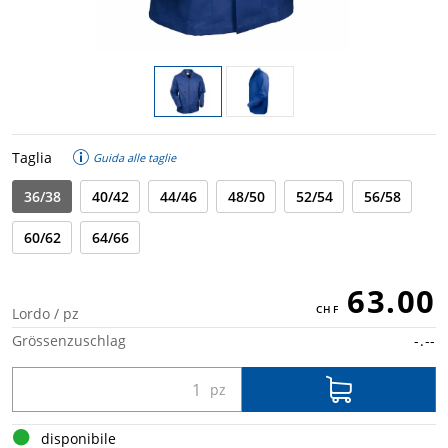
Taglia
Guida alle taglie
36/38
40/42
44/46
48/50
52/54
56/58
60/62
64/66
63.00
Lordo / pz
Grössenzuschlag
-.--
disponibile