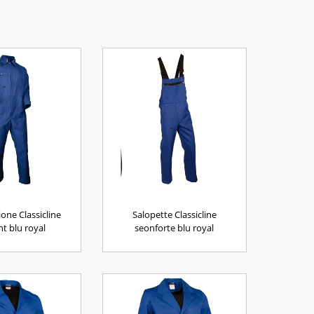
ne Classicline
Salopette Classicline
t blu royal
seonforte blu royal