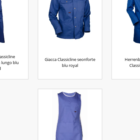
assicline
Giacca Classicline seonforte
Herrenb
 lungo blu
blu royal
Classi
l