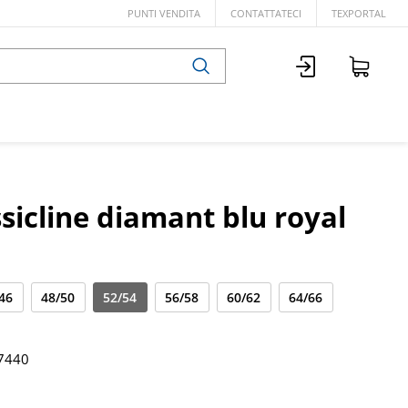
PUNTI VENDITA
CONTATTATECI
TEXPORTAL
sicline diamant blu royal
46
48/50
52/54
56/58
60/62
64/66
7440