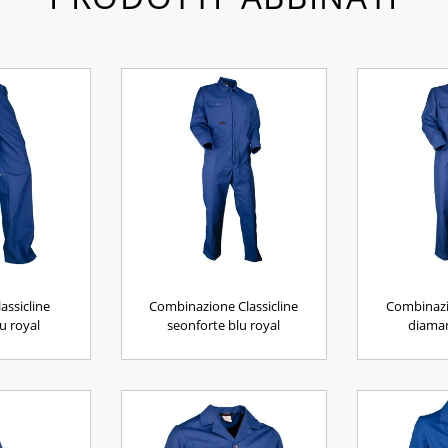
assicline
Combinazione Classicline
Combinazio
u royal
seonforte blu royal
diaman