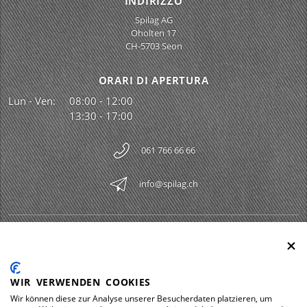
INDIRIZZO
Spilag AG
Oholten 17
CH-5703 Seon
ORARI DI APERTURA
Lun - Ven:
08:00 - 12:00
13:30 - 17:00
061 766 66 66
info@spilag.ch
SPILAG AG
Togg
LEGAL
Togg
WIR VERWENDEN COOKIES
DOWNLOADS
Wir können diese zur Analyse unserer Besucherdaten platzieren, um
Togg