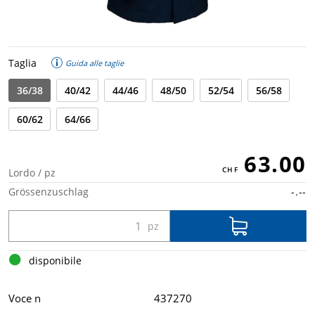
Taglia
Guida alle taglie
36/38
40/42
44/46
48/50
52/54
56/58
60/62
64/66
63.00
Lordo / pz
Grössenzuschlag
-.--
disponibile
Voce n
437270