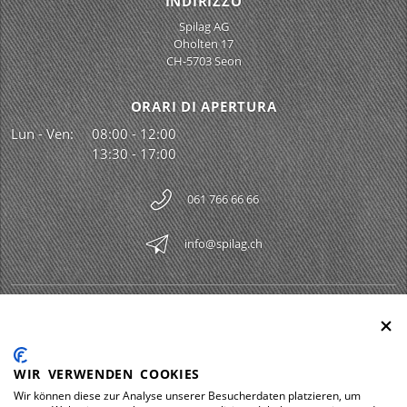
INDIRIZZO
Spilag AG
Oholten 17
CH-5703 Seon
ORARI DI APERTURA
Lun - Ven:
08:00 - 12:00
13:30 - 17:00
061 766 66 66
info@spilag.ch
SPILAG AG
Togg
LEGAL
Togg
WIR VERWENDEN COOKIES
DOWNLOADS
Wir können diese zur Analyse unserer Besucherdaten platzieren, um
Togg