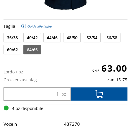
Taglia
Guida alle taglie
36/38
40/42
44/46
48/50
52/54
56/58
60/62
64/66
63.00
Lordo / pz
Grössenzuschlag
15.75
4 pz disponibile
Voce n
437270