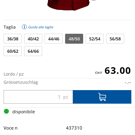
Taglia
Guida alle taglie
36/38
40/42
44/46
48/50
52/54
56/58
60/62
64/66
63.00
Lordo / pz
Grössenzuschlag
-.--
disponibile
Voce n
437310