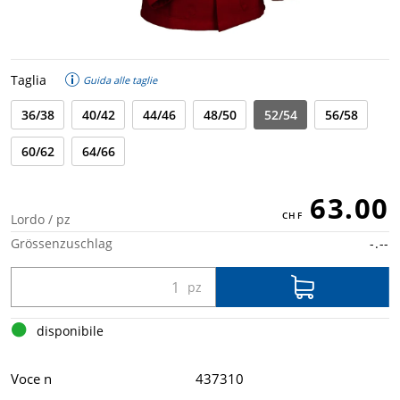
Taglia
Guida alle taglie
36/38
40/42
44/46
48/50
52/54
56/58
60/62
64/66
63.00
Lordo / pz
Grössenzuschlag
-.--
disponibile
Voce n
437310