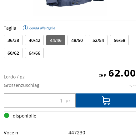
Taglia
Guida alle taglie
36/38
40/42
44/46
48/50
52/54
56/58
60/62
64/66
62.00
Lordo / pz
Grössenzuschlag
-.--
disponibile
Voce n
447230