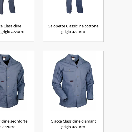
e Classicline
Salopette Classicline cottone
 grigio azzurro
grigio azzurro
sicline seonforte
Giacca Classicline diamant
io azzurro
grigio azzurro