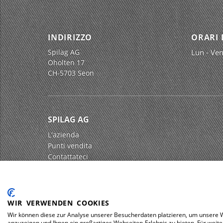
INDIRIZZO
ORARI 
Spilag AG
Lun - Ven
Oholten 17
CH-5703 Seon
SPILAG AG
L'azienda
Punti vendita
Contattateci
Impressum
Protezione dei dati
WIR VERWENDEN COOKIES
Wir können diese zur Analyse unserer Besucherdaten platzieren, um unsere We
anzuzeigen und Ihnen ein großartiges Webseiten-Erlebnis zu bieten. Für wei