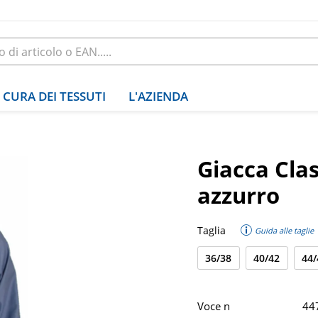
CURA DEI TESSUTI
L'AZIENDA
Giacca Clas
azzurro
Taglia
Guida alle taglie
36/38
40/42
44/
Voce n
44