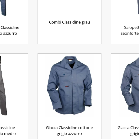
Combi Classicline grau
Classicline
Salopett
o azzurro
seonforte
assicline
Giacca Classicline cottone
Giacca Clas
gio medio
grigio azzurro
grig