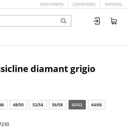
PUNTI VENDITA
CONTATTATECI
TEXPORTAL
sicline diamant grigio
46
48/50
52/54
56/58
60/62
64/66
7230