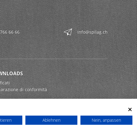
 766 66 66
info@spilag.ch
WNLOADS
ficati
iarazione di conformità
ptieren
Ablehnen
Nein, anpassen