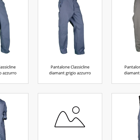
assicline
Pantalone Classicline
Pantalon
o azzurro
diamant grigio azzurro
diamant 