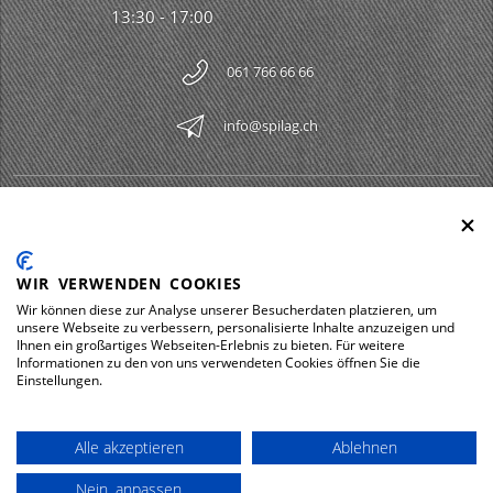
13:30 - 17:00
061 766 66 66
info@spilag.ch
SPILAG AG
Togg
LEGAL
Togg
WIR VERWENDEN COOKIES
DOWNLOADS
Wir können diese zur Analyse unserer Besucherdaten platzieren, um
Togg
unsere Webseite zu verbessern, personalisierte Inhalte anzuzeigen und
Ihnen ein großartiges Webseiten-Erlebnis zu bieten. Für weitere
Informationen zu den von uns verwendeten Cookies öffnen Sie die
Einstellungen.
Impressum
Protezione dei dati
Alle akzeptieren
Ablehnen
© 2026 Spilag AG
Nein, anpassen
powered by polynorm