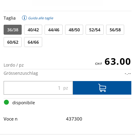
Taglia
Guida alle taglie
36/38
40/42
44/46
48/50
52/54
56/58
60/62
64/66
63.00
Lordo / pz
Grössenzuschlag
-.--
disponibile
Voce n
437300