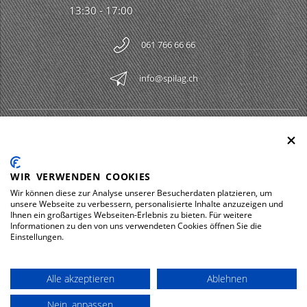
13:30 - 17:00
061 766 66 66
info@spilag.ch
SPILAG AG
Togg
LEGAL
Togg
WIR VERWENDEN COOKIES
DOWNLOADS
Wir können diese zur Analyse unserer Besucherdaten platzieren, um
Togg
unsere Webseite zu verbessern, personalisierte Inhalte anzuzeigen und
Ihnen ein großartiges Webseiten-Erlebnis zu bieten. Für weitere
Informationen zu den von uns verwendeten Cookies öffnen Sie die
Einstellungen.
Impressum
Protezione dei dati
Alle akzeptieren
Ablehnen
© 2026 Spilag AG
Nein, anpassen
powered by polynorm