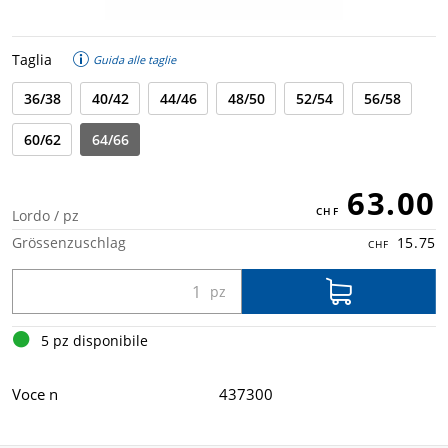
Taglia
Guida alle taglie
36/38
40/42
44/46
48/50
52/54
56/58
60/62
64/66
63.00
Lordo / pz
Grössenzuschlag
15.75
5 pz disponibile
Voce n
437300