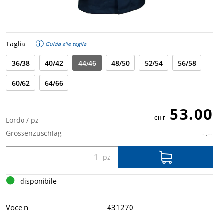
Taglia
Guida alle taglie
36/38
40/42
44/46
48/50
52/54
56/58
60/62
64/66
53.00
Lordo / pz
Grössenzuschlag
-.--
disponibile
Voce n
431270