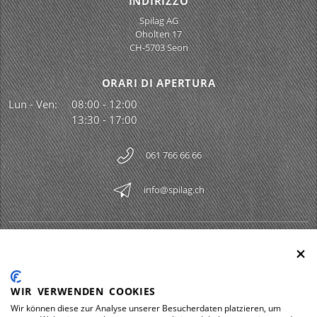
INDIRIZZO
Spilag AG
Oholten 17
CH-5703 Seon
ORARI DI APERTURA
Lun - Ven:
08:00 - 12:00
13:30 - 17:00
061 766 66 66
info@spilag.ch
SPILAG AG
Togg
LEGAL
Togg
WIR VERWENDEN COOKIES
DOWNLOADS
Wir können diese zur Analyse unserer Besucherdaten platzieren, um
Togg