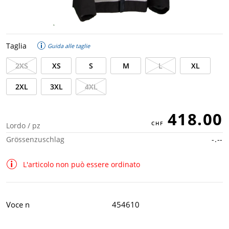
Taglia
Guida alle taglie
2XS
XS
S
M
L
XL
2XL
3XL
4XL
418.00
Lordo / pz
Grössenzuschlag
-.--
L'articolo non può essere ordinato
Voce n
454610