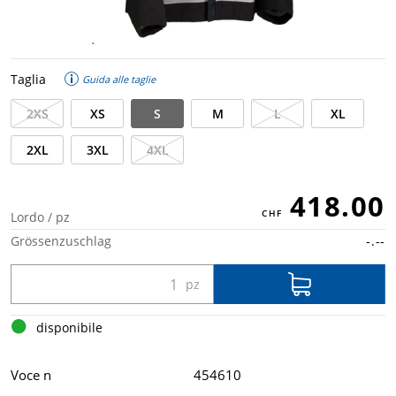
Taglia
Guida alle taglie
2XS
XS
S
M
L
XL
2XL
3XL
4XL
418.00
Lordo / pz
Grössenzuschlag
-.--
disponibile
Voce n
454610