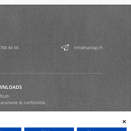
 766 66 66
info@spilag.ch
WNLOADS
ficati
iarazione di conformità