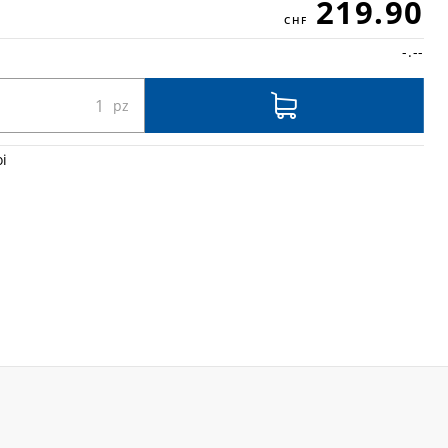
219.90
-.--
oi