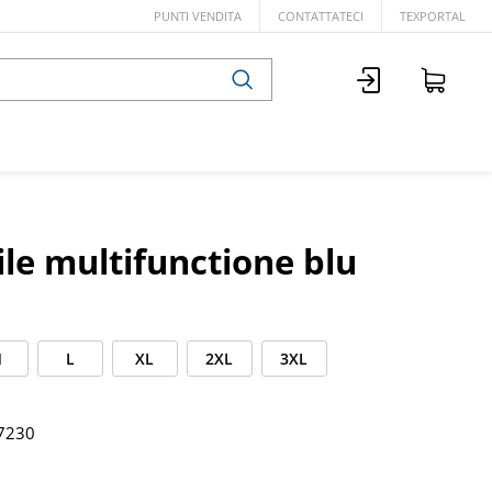
PUNTI VENDITA
CONTATTATECI
TEXPORTAL
ile multifunctione blu
M
L
XL
2XL
3XL
7230