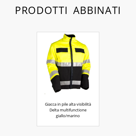
PRODOTTI ABBINATI
Giacca in pile alta visibilità
Delta multifunctione
giallo/marino