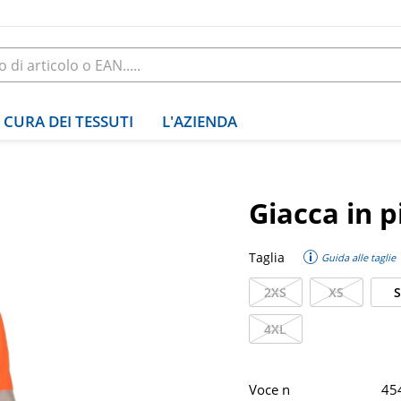
CURA DEI TESSUTI
L'AZIENDA
Giacca in p
Taglia
Guida alle taglie
2XS
XS
S
4XL
Voce n
45