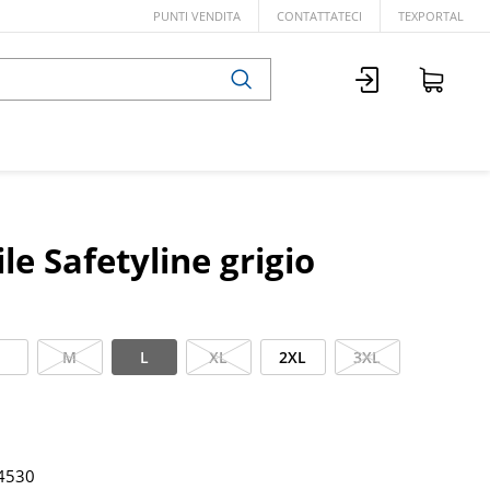
PUNTI VENDITA
CONTATTATECI
TEXPORTAL
ile Safetyline grigio
M
L
XL
2XL
3XL
4530