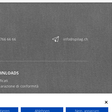
 766 66 66
info@spilag.ch
WNLOADS
ficati
iarazione di conformità
ptieren
Ablehnen
Nein, anpassen