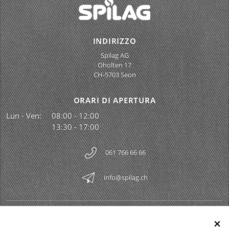
INDIRIZZO
Spilag AG
Oholten 17
CH-5703 Seon
ORARI DI APERTURA
Lun - Ven:
08:00 - 12:00
13:30 - 17:00
061 766 66 66
info@spilag.ch
SPILAG AG
Togg