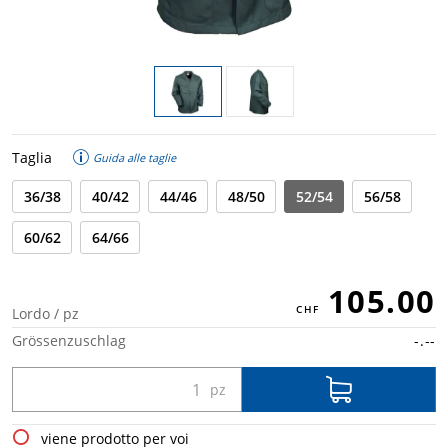
Taglia
Guida alle taglie
36/38
40/42
44/46
48/50
52/54
56/58
60/62
64/66
105.00
Lordo / pz
Grössenzuschlag
-.--
viene prodotto per voi