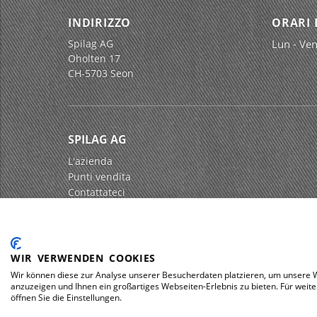
INDIRIZZO
ORARI 
Spilag AG
Lun - Ven
Oholten 17
CH-5703 Seon
SPILAG AG
L'azienda
Punti vendita
Contattateci
Impressum
Protezione dei dati
WIR VERWENDEN COOKIES
Wir können diese zur Analyse unserer Besucherdaten platzieren, um unsere We
anzuzeigen und Ihnen ein großartiges Webseiten-Erlebnis zu bieten. Für wei
© 2026 Spilag AG
öffnen Sie die Einstellungen.