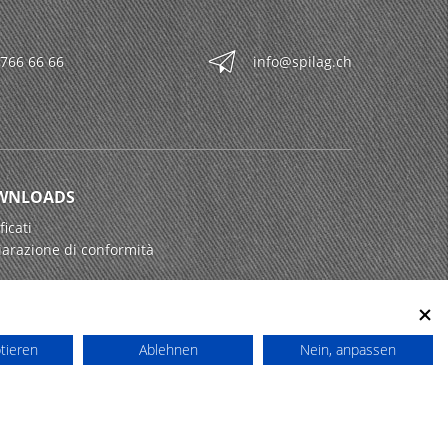
 766 66 66
info@spilag.ch
WNLOADS
ficati
iarazione di conformità
ptieren
Ablehnen
Nein, anpassen
powered by polynorm