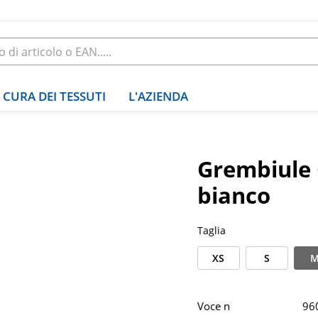
CURA DEI TESSUTI
L'AZIENDA
Grembiule 
bianco
Taglia
XS
S
Voce n
96