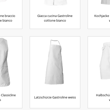
ine braccio
Giacca cucina Gastroline
Kochjacke
ne bianco
cottone bianco
Classicline
Halbschür
Latzschürze Gastroline weiss
s