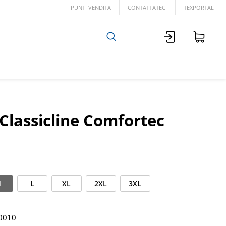
PUNTI VENDITA
CONTATTATECI
TEXPORTAL
Classicline Comfortec
M
L
XL
2XL
3XL
0010