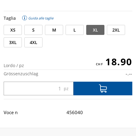
Taglia
Guida alle taglie
XS
S
M
L
XL
2XL
3XL
4XL
18.90
Lordo / pz
Grössenzuschlag
-.--
Voce n
456040