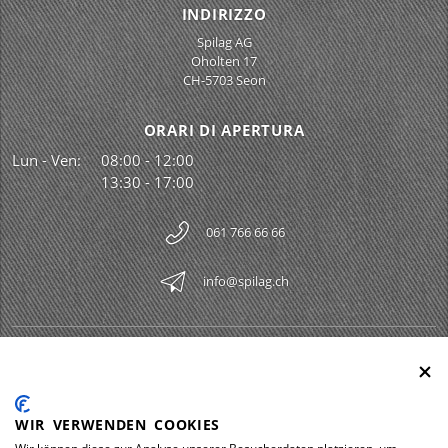
INDIRIZZO
Spilag AG
Oholten 17
CH-5703 Seon
ORARI DI APERTURA
Lun - Ven:
08:00 - 12:00
13:30 - 17:00
061 766 66 66
info@spilag.ch
SPILAG AG
Togg
LEGAL
Togg
WIR VERWENDEN COOKIES
DOWNLOADS