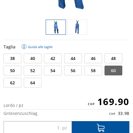
Taglia
Guida alle taglie
38
40
42
44
46
48
50
52
54
56
58
60
62
64
169.90
Lordo / pz
Grössenzuschlag
33.98