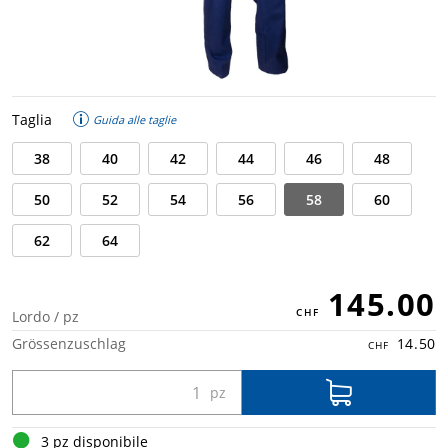
Taglia
Guida alle taglie
38
40
42
44
46
48
50
52
54
56
58
60
62
64
145.00
Lordo / pz
Grössenzuschlag
14.50
3 pz disponibile