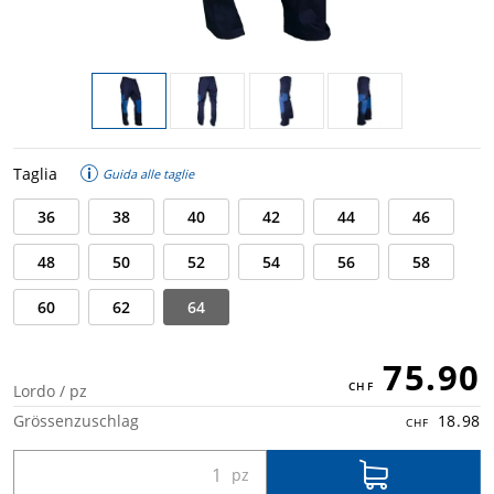
Taglia
Guida alle taglie
36
38
40
42
44
46
48
50
52
54
56
58
60
62
64
75.90
Lordo / pz
Grössenzuschlag
18.98