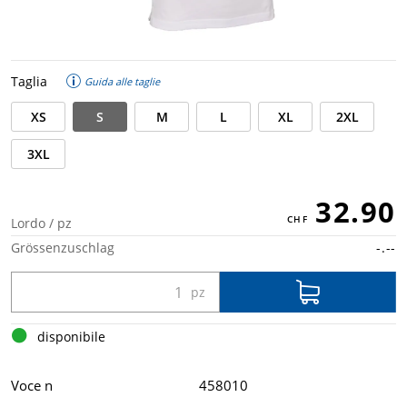
Taglia
Guida alle taglie
XS
S
M
L
XL
2XL
3XL
32.90
Lordo / pz
Grössenzuschlag
-.--
disponibile
Voce n
458010