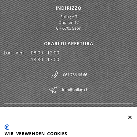
INDIRIZZO
Spilag AG
Oholten 17
CH-5703 Seon
ORARI DI APERTURA
Lun - Ven:
08:00 - 12:00
13:30 - 17:00
061 766 66 66
info@spilag.ch
SPILAG AG
Togg
LEGAL
Togg
WIR VERWENDEN COOKIES