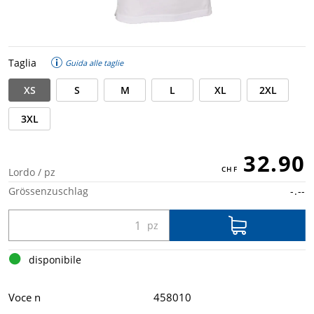
Taglia
Guida alle taglie
XS
S
M
L
XL
2XL
3XL
32.90
Lordo / pz
Grössenzuschlag
-.--
disponibile
Voce n
458010