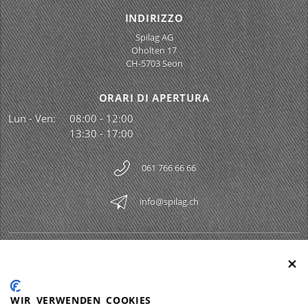
INDIRIZZO
Spilag AG
Oholten 17
CH-5703 Seon
ORARI DI APERTURA
Lun - Ven:
08:00 - 12:00
13:30 - 17:00
061 766 66 66
info@spilag.ch
SPILAG AG
Togg
LEGAL
Togg
WIR VERWENDEN COOKIES