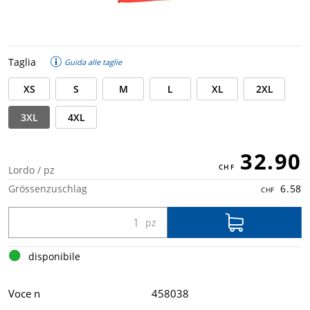
Taglia
Guida alle taglie
XS
S
M
L
XL
2XL
3XL
4XL
32.90
Lordo / pz
Grössenzuschlag
6.58
disponibile
Voce n
458038