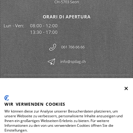
CH-5703 Seon
ORARI DI APERTURA
Lun - Ven:
08:00 - 12:00
13:30 - 17:00
061 766 66 66
info@spilag.ch
SPILAG AG
Togg
LEGAL
Togg
WIR VERWENDEN COOKIES
DOWNLOADS
Wir können diese zur Analyse unserer Besucherdaten platzieren, um
Togg
unsere Webseite zu verbessern, personalisierte Inhalte anzuzeigen und
Ihnen ein großartiges Webseiten-Erlebnis zu bieten. Für weitere
Informationen zu den von uns verwendeten Cookies öffnen Sie die
Einstellungen.
Impressum
Protezione dei dati