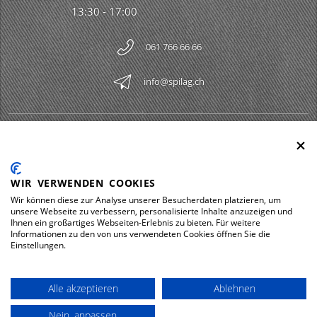
13:30 - 17:00
061 766 66 66
info@spilag.ch
SPILAG AG
Togg
LEGAL
Togg
WIR VERWENDEN COOKIES
DOWNLOADS
Wir können diese zur Analyse unserer Besucherdaten platzieren, um
Togg
unsere Webseite zu verbessern, personalisierte Inhalte anzuzeigen und
Ihnen ein großartiges Webseiten-Erlebnis zu bieten. Für weitere
Informationen zu den von uns verwendeten Cookies öffnen Sie die
Einstellungen.
Impressum
Protezione dei dati
Alle akzeptieren
Ablehnen
© 2026 Spilag AG
Nein, anpassen
powered by polynorm