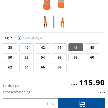
Taglia
Guida alle taglie
38
40
42
44
46
48
50
52
54
56
58
60
62
64
66
68
115.90
Lordo / pz
Grössenzuschlag
-.--