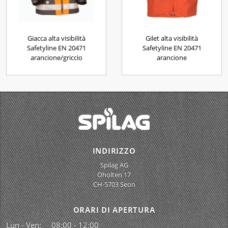
Giacca alta visibilità
Gilet alta visibilità
Safetyline EN 20471
Safetyline EN 20471
arancione/griccio
arancione
INDIRIZZO
Spilag AG
Oholten 17
CH-5703 Seon
ORARI DI APERTURA
Lun - Ven:
08:00 - 12:00