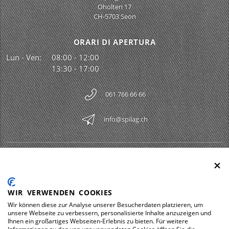
Oholten 17
CH-5703 Seon
ORARI DI APERTURA
Lun - Ven:
08:00 - 12:00
13:30 - 17:00
061 766 66 66
info@spilag.ch
SPILAG AG
Togg
LEGAL
Togg
WIR VERWENDEN COOKIES
DOWNLOADS
Wir können diese zur Analyse unserer Besucherdaten platzieren, um
Togg
unsere Webseite zu verbessern, personalisierte Inhalte anzuzeigen und
Ihnen ein großartiges Webseiten-Erlebnis zu bieten. Für weitere