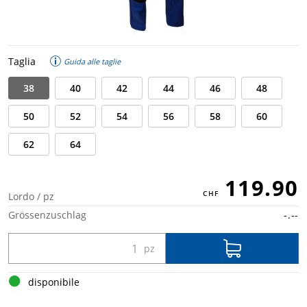
Taglia
Guida alle taglie
38
40
42
44
46
48
50
52
54
56
58
60
62
64
119.90
Lordo / pz
Grössenzuschlag
-.--
disponibile