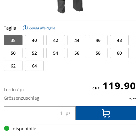
Taglia
Guida alle taglie
38
40
42
44
46
48
50
52
54
56
58
60
62
64
119.90
Lordo / pz
Grössenzuschlag
-.--
disponibile