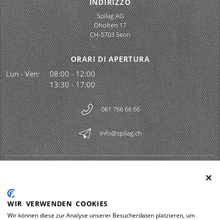
INDIRIZZO
Spilag AG
Oholten 17
CH-5703 Seon
ORARI DI APERTURA
Lun - Ven:
08:00 - 12:00
13:30 - 17:00
061 766 66 66
info@spilag.ch
SPILAG AG
Togg
LEGAL
Togg
WIR VERWENDEN COOKIES
DOWNLOADS
Wir können diese zur Analyse unserer Besucherdaten platzieren, um
Togg