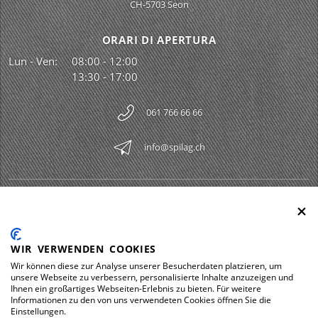
CH-5703 Seon
ORARI DI APERTURA
Lun - Ven:
08:00 - 12:00
13:30 - 17:00
061 766 66 66
info@spilag.ch
SPILAG AG
Togg
LEGAL
Togg
WIR VERWENDEN COOKIES
DOWNLOADS
Wir können diese zur Analyse unserer Besucherdaten platzieren, um
Togg
unsere Webseite zu verbessern, personalisierte Inhalte anzuzeigen und
Ihnen ein großartiges Webseiten-Erlebnis zu bieten. Für weitere
Informationen zu den von uns verwendeten Cookies öffnen Sie die
Einstellungen.
Impressum
Protezione dei dati