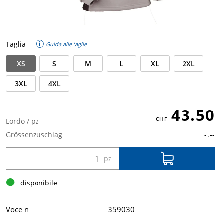
Taglia
Guida alle taglie
XS
S
M
L
XL
2XL
3XL
4XL
43.50
Lordo / pz
Grössenzuschlag
-.--
disponibile
Voce n
359030