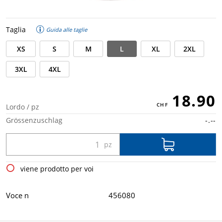
Taglia
Guida alle taglie
XS
S
M
L
XL
2XL
3XL
4XL
18.90
Lordo / pz
Grössenzuschlag
-.--
viene prodotto per voi
Voce n
456080