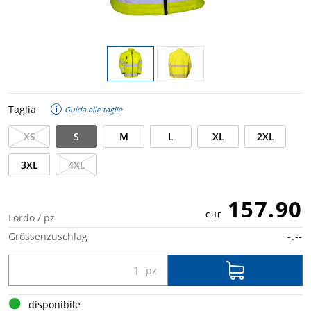
Taglia
Guida alle taglie
XS
S
M
L
XL
2XL
3XL
4XL
157.90
Lordo / pz
Grössenzuschlag
-.--
disponibile