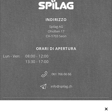
INDIRIZZO
Spilag AG
Oholten 17
CH-5703 Seon
ORARI DI APERTURA
Lun - Ven:
08:00 - 12:00
13:30 - 17:00
061 766 66 66
info@spilag.ch
SPILAG AG
Togg