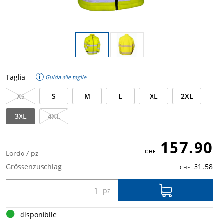
Taglia
Guida alle taglie
XS
S
M
L
XL
2XL
3XL
4XL
157.90
Lordo / pz
Grössenzuschlag
31.58
disponibile