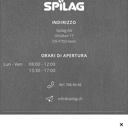
INDIRIZZO
Spilag AG
Oholten 17
CH-5703 Seon
ORARI DI APERTURA
Lun - Ven:
08:00 - 12:00
13:30 - 17:00
061 766 66 66
info@spilag.ch
SPILAG AG
Togg