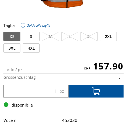
Taglia
Guida alle taglie
XS
S
M
L
XL
2XL
3XL
4XL
157.90
Lordo / pz
Grössenzuschlag
-.--
disponibile
Voce n
453030