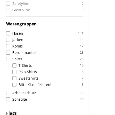
Safetyline
0
Gastroline
0
Warengruppen
Hosen
141
Jacken
114
Kombi
17
Berufsmantel
28
Shirts
28
T-Shirts
10
Polo-Shirts
8
Sweatshirts
7
Bitte Klassifizieren!
3
Arbeitsschutz
13
Sonstige
26
Flags