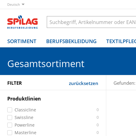
Deutsch
SORTIMENT
BERUFSBEKLEIDUNG
TEXTILPFLE
Gesamtsortiment
FILTER
Gefunden:
zurücksetzen
Produktlinien
Classicline
0
Swissline
0
Powerline
0
Masterline
0