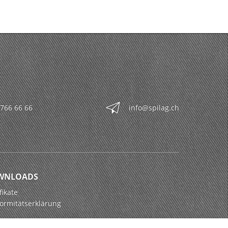
 766 66 66
info@spilag.ch
WNLOADS
fikate
ormitätserklärung