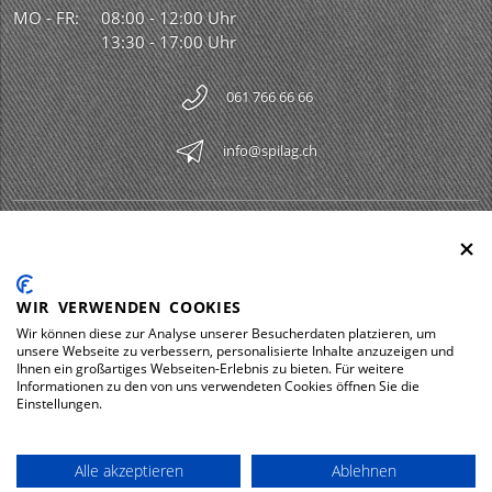
MO - FR:
08:00 - 12:00 Uhr
13:30 - 17:00 Uhr
061 766 66 66
info@spilag.ch
SPILAG AG
Togg
LEGAL
Togg
WIR VERWENDEN COOKIES
DOWNLOADS
Wir können diese zur Analyse unserer Besucherdaten platzieren, um
Togg
unsere Webseite zu verbessern, personalisierte Inhalte anzuzeigen und
Ihnen ein großartiges Webseiten-Erlebnis zu bieten. Für weitere
Informationen zu den von uns verwendeten Cookies öffnen Sie die
Einstellungen.
Impressum
Datenschutz
Alle akzeptieren
Ablehnen