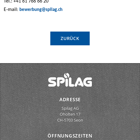
Tel.: +41 61 766 66 20
E-mail:
bewerbung@spilag.ch
ZURÜCK
ADRESSE
Spilag AG
Oholten 17
CH-5703 Seon
ÖFFNUNGSZEITEN