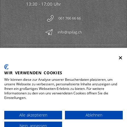
13:30 - 17:00 Uhr
061 766 66 66
info@spilag.ch
SPILAG AG
Togg
LEGAL
Togg
WIR VERWENDEN COOKIES
DOWNLOADS
Wir können diese zur Analyse unserer Besucherdaten platzieren, um
Togg
unsere Webseite zu verbessern, personalisierte Inhalte anzuzeigen und
Ihnen ein großartiges Webseiten-Erlebnis zu bieten. Für weitere
Informationen zu den von uns verwendeten Cookies öffnen Sie die
Einstellungen.
Impressum
Datenschutz
Alle akzeptieren
Ablehnen
© 2026 Spilag AG
Nein, anpassen
powered by polynorm