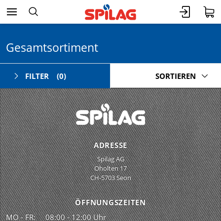
Gesamtsortiment
FILTER
(0)
SORTIEREN
ADRESSE
Spilag AG
Oholten 17
CH-5703 Seon
ÖFFNUNGSZEITEN
MO - FR:
08:00 - 12:00 Uhr