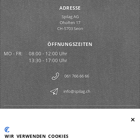
ADRESSE
Spilag AG
Oholten 17
CH-5703 Seon
ÖFFNUNGSZEITEN
MO - FR:
08:00 - 12:00 Uhr
13:30 - 17:00 Uhr
061 766 66 66
info@spilag.ch
SPILAG AG
Togg
LEGAL
Togg
WIR VERWENDEN COOKIES