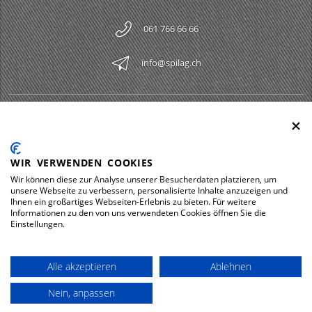
061 766 66 66
info@spilag.ch
SPILAG AG
Togg
LEGAL
Togg
WIR VERWENDEN COOKIES
DOWNLOADS
Wir können diese zur Analyse unserer Besucherdaten platzieren, um
Togg
unsere Webseite zu verbessern, personalisierte Inhalte anzuzeigen und
Ihnen ein großartiges Webseiten-Erlebnis zu bieten. Für weitere
Informationen zu den von uns verwendeten Cookies öffnen Sie die
Einstellungen.
Impressum
Datenschutz
Alle akzeptieren
Ablehnen
© 2026 Spilag AG
Nein, anpassen
powered by polynorm