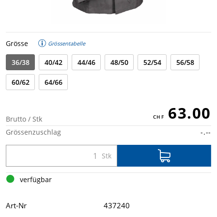
Grösse
Grössentabelle
36/38
40/42
44/46
48/50
52/54
56/58
60/62
64/66
63.00
Brutto / Stk
Grössenzuschlag
-.--
verfügbar
Art-Nr
437240