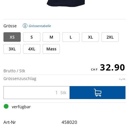
Grösse
Grössentabelle
XS
S
M
L
XL
2XL
3XL
4XL
Mass
32.90
Brutto / Stk
Grössenzuschlag
-.--
verfügbar
Art-Nr
458020