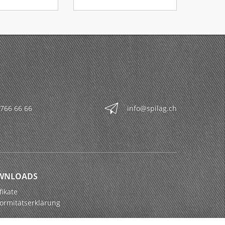
 766 66 66
info@spilag.ch
WNLOADS
fikate
ormitätserklärung