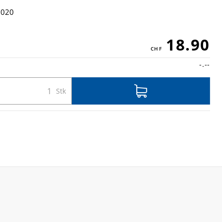
6020
18.90
-.--