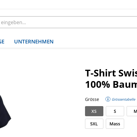
GE
UNTERNEHMEN
T-Shirt Swi
100% Baum
Grösse
Grössentabelle
XS
S
5XL
Mass