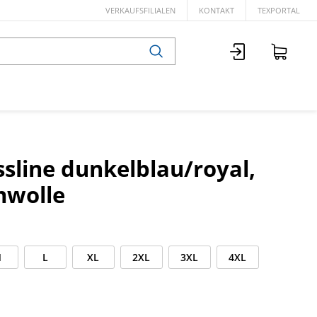
VERKAUFSFILIALEN
KONTAKT
TEXPORTAL
ssline dunkelblau/royal,
wolle
M
L
XL
2XL
3XL
4XL