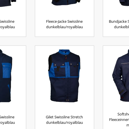
Swissline
Fleece-Jacke Swissline
Bundjacke S
royalblau
dunkelblau/royalblau
dunkelbl
Softsh
Swissline
Gilet Swissline Stretch
Fleeceinnen
royalblau
dunkelblau/royalblau
m