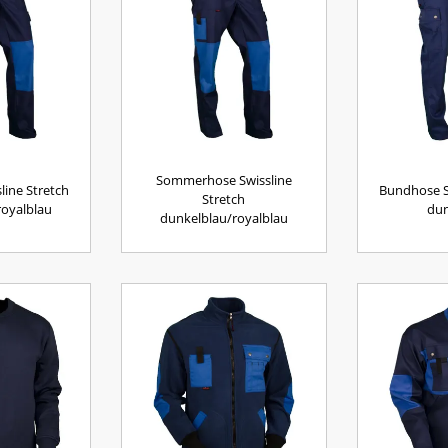
Sommerhose Swissline
line Stretch
Bundhose Sw
Stretch
royalblau
dun
dunkelblau/royalblau