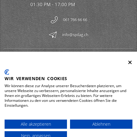
01:30 PM - 17:00 PM
061 766 66 66
info@spilag.ch
SPILAG AG
Togg
LEGAL
Togg
WIR VERWENDEN COOKIES
DOWNLOADS
Wir können diese zur Analyse unserer Besucherdaten platzieren, um
Togg
unsere Webseite zu verbessern, personalisierte Inhalte anzuzeigen und
Ihnen ein großartiges Webseiten-Erlebnis zu bieten. Für weitere
Informationen zu den von uns verwendeten Cookies öffnen Sie die
Einstellungen.
Impressum
Privacy policy
Alle akzeptieren
Ablehnen
© 2026 Spilag AG
Nein, anpassen
powered by polynorm