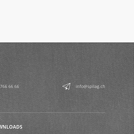
 766 66 66
info@spilag.ch
WNLOADS