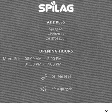
ADDRESS
Spilag AG
Oholten 17
CH-5703 Seon
OPENING HOURS
Mon - Fri:
08:00 AM - 12:00 PM
01:30 PM - 17:00 PM
061 766 66 66
info@spilag.ch
SPILAG AG
Togg