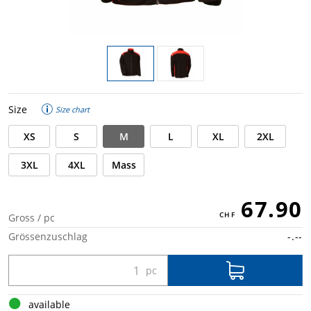
Size
Size chart
XS
S
M
L
XL
2XL
3XL
4XL
Mass
67.90
Gross / pc
Grössenzuschlag
-.--
available