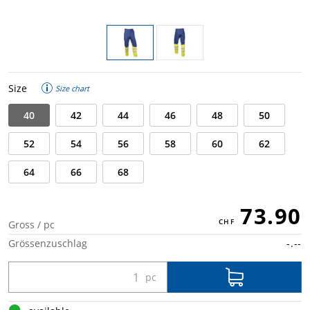
Size
Size chart
40
42
44
46
48
50
52
54
56
58
60
62
64
66
68
73.90
Gross / pc
Grössenzuschlag
-.--