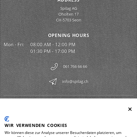
Spilag AG
Oholten 17
CH-5703 Seon
OPENING HOURS
Mon - Fri:
08:00 AM - 12:00 PM
01:30 PM - 17:00 PM
061 766 66 66
info@spilag.ch
SPILAG AG
Togg
LEGAL
Togg
WIR VERWENDEN COOKIES
DOWNLOADS
Wir können diese zur Analyse unserer Besucherdaten platzieren, um
Togg