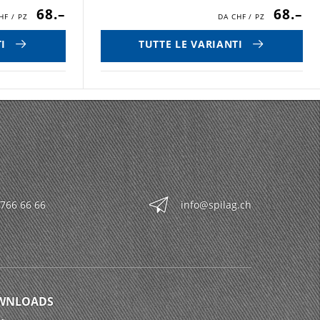
68.–
68.–
I
TUTTE LE VARIANTI
 766 66 66
info@spilag.ch
WNLOADS