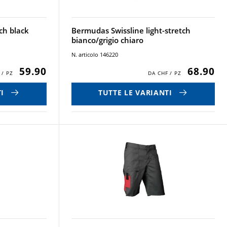
ch black
Bermudas Swissline light-stretch
bianco/grigio chiaro
N. articolo 146220
59.90
68.90
I
TUTTE LE VARIANTI