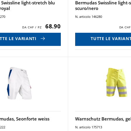
wissline light-stretch blu
Bermudas Swissline light-s
royal
scuro/nero
6270
N. articolo 146280
68.90
TTE LE VARIANTI
TUTTE LE VARIANT
mudas, Seonforte weiss
Warnschutz Bermudas, ge
1222
N. articolo 175713