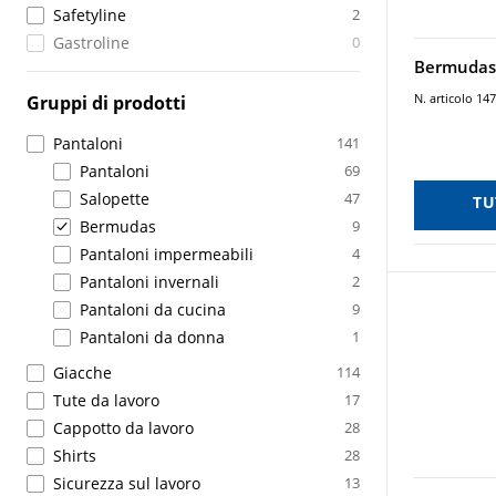
Safetyline
2
Gastroline
0
Bermudas 
N. articolo 14
Gruppi di prodotti
Pantaloni
141
Pantaloni
69
Salopette
47
TU
Bermudas
9
Pantaloni impermeabili
4
Pantaloni invernali
2
Pantaloni da cucina
9
Pantaloni da donna
1
Giacche
114
Tute da lavoro
17
Cappotto da lavoro
28
Shirts
28
Sicurezza sul lavoro
13