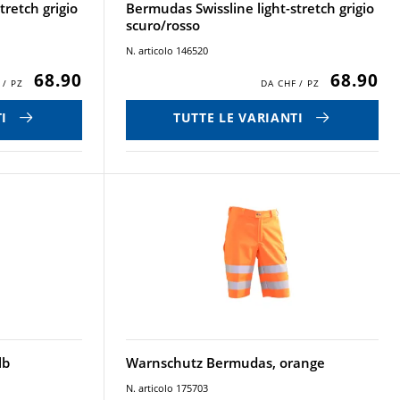
tretch grigio
Bermudas Swissline light-stretch grigio
scuro/rosso
N. articolo 146520
68.90
68.90
I
TUTTE LE VARIANTI
lb
Warnschutz Bermudas, orange
N. articolo 175703