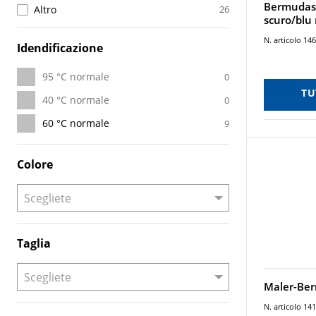
Bermudas S
Altro
26
scuro/blu 
N. articolo 14
Idendificazione
95 °C normale
0
TU
40 °C normale
0
60 °C normale
9
Colore
Taglia
Maler-Ber
N. articolo 14