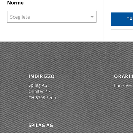
Norme
TU
INDIRIZZO
ORARI 
Spilag AG
Lun - Ven
Oholten 17
CH-5703 Seon
SPILAG AG