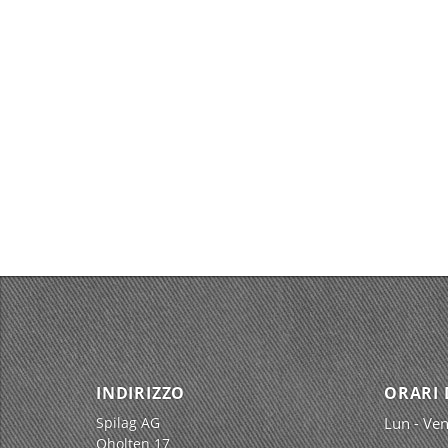
INDIRIZZO
ORARI 
Spilag AG
Lun - Ven
Oholten 17