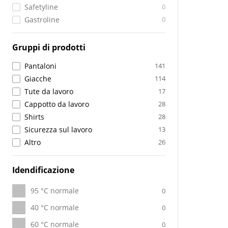
Safetyline
0
Gastroline
0
Gruppi di prodotti
Pantaloni
141
Giacche
114
Tute da lavoro
17
Cappotto da lavoro
28
Shirts
28
Sicurezza sul lavoro
13
Altro
26
Idendificazione
95 °C normale
0
40 °C normale
0
60 °C normale
0