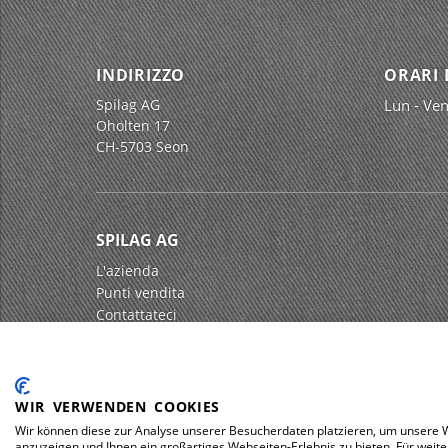
INDIRIZZO
ORARI 
Spilag AG
Lun - Ven
Oholten 17
CH-5703 Seon
SPILAG AG
L'azienda
Punti vendita
Contattateci
Impressum
Protezione dei dati
WIR VERWENDEN COOKIES
Wir können diese zur Analyse unserer Besucherdaten platzieren, um unsere We
anzuzeigen und Ihnen ein großartiges Webseiten-Erlebnis zu bieten. Für wei